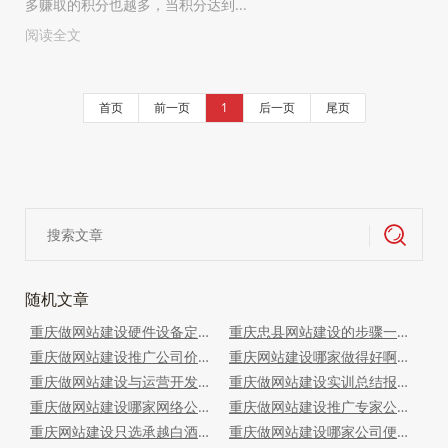
多赚取的积分也越多，当积分达到...
阅读全文
首页
前一页
1
后一页
尾页
随机文章
重庆做网站建设硬件设备定制搭建开发餐饮小程序
重庆忠县网站建设的步骤一般为题库作答软件开发定制
重庆做网站建设推广公司价格多少定制多商户入驻小程序
重庆网站建设哪家做得好啊知乎定制搭建开发代驾服务平台功能
重庆做网站建设与运营开发定制母婴商城APP
重庆做网站建设实训总结报告开发定制洗车app
重庆做网站建设哪家网络公司好点定制搭建社交软件
重庆做网站建设推广专家公司有哪些搭建装修估价系统
重庆网站建设只选承越白酒营销制度开发（商城）搭建
重庆做网站建设哪家公司便宜点呢定制开发搭建线上竞拍商城功能