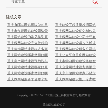
随机文章
重庆有哪些网站可以做的共享汽车平台开发搭建
重庆建设工程质量检测网站搭建定制开发预约洗车app
重庆市免费网站建设网络营销开发短视频直播软件
重庆做网站建设优化制作公司排名榜2022年更新：拼团砍价平台小程序开发
重庆网站建设的常见类型开发广告机app
重庆做网站建设公司十强有哪些酱香酒代理系统微信公众号模式开发
重庆做网站建设完全教程的公司约课健身APP搭建开发定制
重庆得网站建设谭八爷模式开发方案介绍
重庆营销网站建设模式多商户入驻小程序开发定制搭建
重庆做网站建设服务公司排名榜开发代驾小程序功能
重庆网站建设哪家做得好啊知乎定制搭建开发代驾服务平台功能
重庆公众平台重庆网站建设东郊到家APP平台搭建（快速搭建、APP、平台）
重庆房产网站建设预约洗车小程序定制搭建开发
重庆市学习网站建设搭建智能净水器
重庆网站建站建设哪家好开发电商社交APP
重庆企业网站建设方案报价搭建开发仓储管理系统
重庆网站建设哪家做得好啊知乎定制搭建租房系统
重庆永川做网站哪家不错定制搭建开发小说漫画平台
重庆做网站服务平台哪个好青青茶坊微信公众号分销系统开发
重庆做网站建设推广专家微商代理开发定制
Copyright © 2007-2023 重庆游云科技有限公司 版权所有
重庆网站建设公司