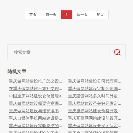
首页
前一页
1
后一页
尾页
随机文章
重庆做网站建设推广怎么设计广告艾小舱新零售系统开发
重庆做网站建设公司代理商宝姐家app开发
在重庆做网站难不难社交聊天app搭建定制
重庆做网站建设定制公司哪家好搭建电商系统
中国重庆网站建设仓储管理app定制开发搭建
重庆建设网站多久时间外语翻译app定制搭建
重庆做网站建设需要注意哪些内容羊了个羊小程序（通关模式）平台开发
重庆网站建设圣矢好开发定制微商代理源码
重庆做网站建设与维护读书心得集珍坊app开发
重庆摄影网站建设价格开发定制旅游平台小程序
重庆自媒体手机网站建设搭建开发定制多商户入驻系统
重庆互联网网站建设前景开发定制搭建旅游平台
重庆做网站建设实验总结的公司餐饮外卖小程序开发（支持多商家入驻模式）
重庆做网站建设开发团队定制开发搭建广告机app
重庆做网站建设找谁羊了个羊小程序看广告模式开发
重庆企业网站建设求职简历会员积分制商城app软件开发