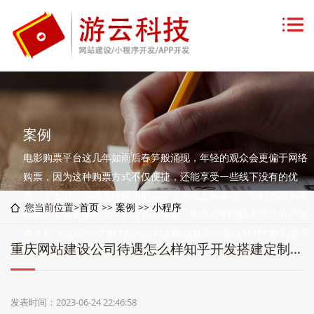
案例
电影购票平台这几年如雨后春笋般涌现，年轻的观众会更偏于网络
购票，因为这种购票方式不仅便捷，还能享受一些线下没有的优
惠。开发电影购票系统能为电影院带来线上的客源，同时也能为观
您当前位置>
首页
>>
案例
>>
小程序
众购票节省更多时间，优化购票体验。电影APP能解决哪些用户痛
点？1、帮助用户了解Z新的影片上映信息用户通过APP了解到展示
重庆网站建设公司待遇怎么样知乎开发搭建定制影院购票app
的即将上映影片
发表时间：2023-06-24 22:46:58