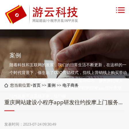
案例
随着科技和互联网的发展，我们的日常生活不断更新，在这样的一
个时代背景下，催生出了O2O营销模式，指线上营销线上购买带动
线下经营和线下消费。O2O通过打折、提供信息、服务预订等方
您当前位置>
首页
>>
案例
>>
电子商务
式，把线下商店的消息推送给互联网用户往约按摩app软件开发，
往约按摩平台系统开发，往约按
重庆网站建设小程序app研发往约按摩上门服务系统app软件开发
发表时间：2023-07-24 09:30:49