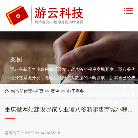
案例
谭八爷新零售小程序商城开发，谭八爷小程序商城开发，谭八爷代
理分红系统开发，随着互联网、大数据的不断发展，新零售已经成
为了一种趋势，行业内也出现了许多零售新势力，不过新零售这条
您当前位置>
首页
>>
案例
>>
电子商务
路并不好走，因为需要解决的问题太多，比如：未来如何把线上线
下、销售服务和物流打通？从生产到交付能否不断缩短周期，当天
重庆做网站建设哪家专业谭八爷新零售商城小程序搭建（谭八爷模式搭建）
下单
发表时间：2023-06-14 04:55:16