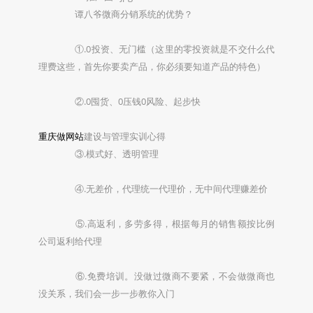
谭八爷微商分销系统的优势？
①.0投资、无门槛（这里的零投资就是不交什么代
理费这些，首先你要卖产品，你必须要知道产品的特色）
②.0囤货、0压钱0风险、起步快
重庆做网站
建设与管理实训心得
③.模式好、透明管理
④.无差价，代理统一代理价，无中间代理赚差价
⑤.高返利，多劳多得，根据每月的销售额按比例
公司返利给代理
⑥.免费培训。没做过微商不要紧，不会做微商也
没关系，我们会一步一步教你入门